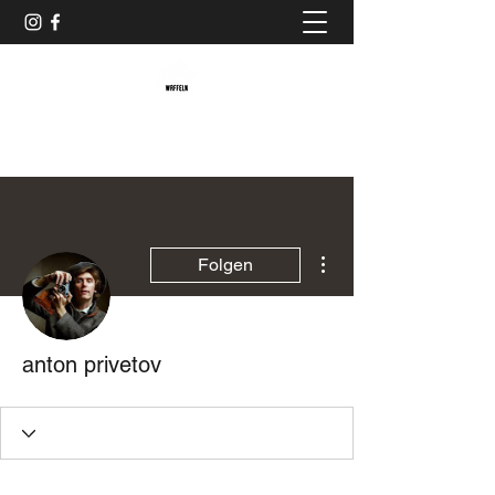
Baristaliebtwaffeln
Weitere Optionen
Folgen
anton privetov