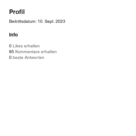
Profil
Beitrittsdatum: 10. Sept. 2023
Info
0
Likes erhalten
85
Kommentare erhalten
0
beste Antworten
Baristaliebtwaffeln
info@baliwa.de
01575 6522490
Orber Straße 4a