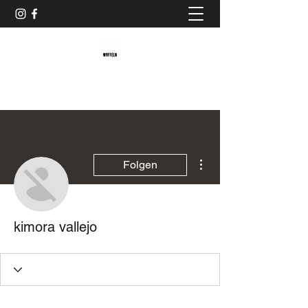
Baristaliebtwaffeln
Weitere Optionen
Folgen
kimora vallejo