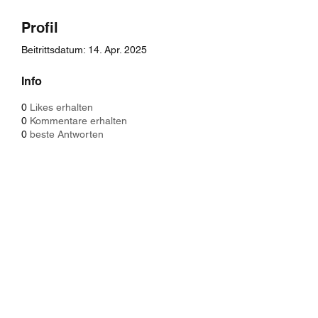
Profil
Beitrittsdatum: 14. Apr. 2025
Info
0
Likes erhalten
0
Kommentare erhalten
0
beste Antworten
Baristaliebtwaffeln
info@baliwa.de
01575 6522490
Orber Straße 4a