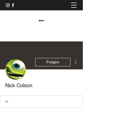
Baristaliebtwaffeln
Weitere Optionen
Folgen
Nick Colson