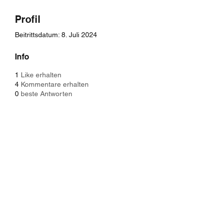
Profil
Beitrittsdatum: 8. Juli 2024
Info
1
Like erhalten
4
Kommentare erhalten
0
beste Antworten
Baristaliebtwaffeln
info@baliwa.de
01575 6522490
Orber Straße 4a