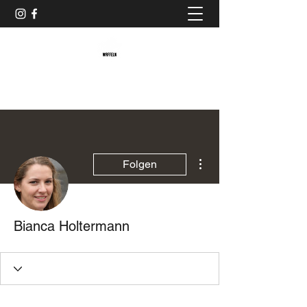
Baristaliebtwaffeln
Weitere Optionen
Folgen
Bianca Holtermann