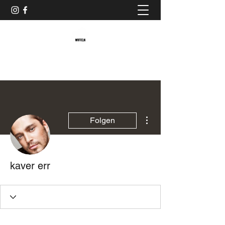
Baristaliebtwaffeln
Weitere Optionen
Folgen
kaver err