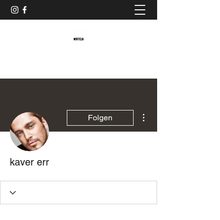
Baristaliebtwaffeln
Weitere Optionen
Folgen
kaver err